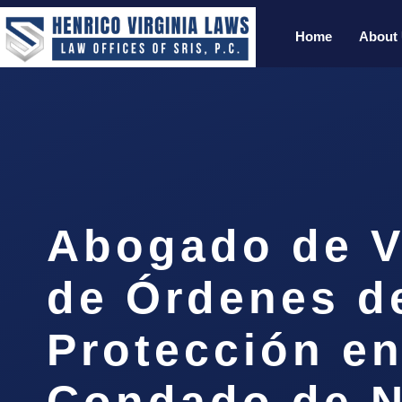
Home
About
Abogado de V
de Órdenes d
Protección en
Condado de N