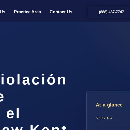
 Us
Practice Area
Contact Us
(888) 437-7747
iolación
e
At a glance
 el
SERVING
ew Kent,