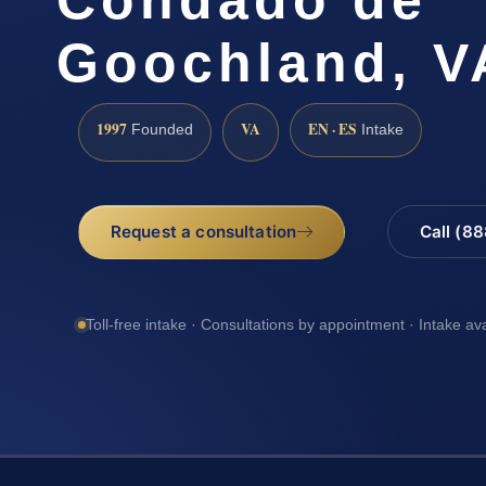
Goochland, V
1997
VA
EN · ES
Founded
Intake
Request a consultation
Call (8
Toll-free intake · Consultations by appointment · Intake av