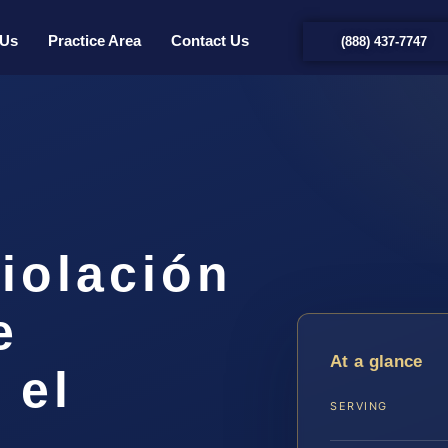
 Us
Practice Area
Contact Us
(888) 437-7747
iolación
e
At a glance
 el
SERVING