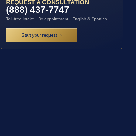
REQUEST A CONSULTATION
(888) 437-7747
Toll-free intake · By appointment · English & Spanish
Start your request