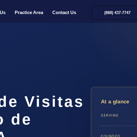
 Us
Practice Area
Contact Us
(888) 437-7747
de Visitas
At a glance
o de
SERVING
A
FOUNDED