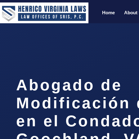
Home
About
Abogado de
Modificación 
en el Condad
Goochland, V