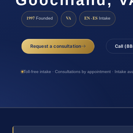
1997
VA
EN · ES
Founded
Intake
Request a consultation
Call (8
Toll-free intake · Consultations by appointment · Intake av