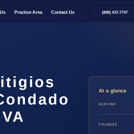
 Us
Practice Area
Contact Us
(888) 437-7747
itigios
At a glance
 Condado
SERVING
 VA
FOUNDED