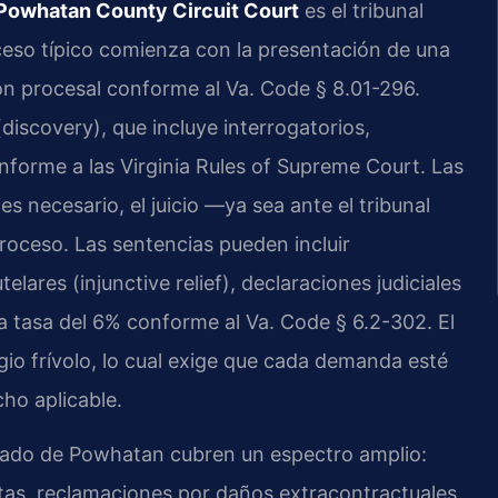
Powhatan County Circuit Court
es el tribunal
oceso típico comienza con la presentación de una
ón procesal conforme al Va. Code § 8.01-296.
discovery), que incluye interrogatorios,
nforme a las Virginia Rules of Supreme Court. Las
s necesario, el juicio —ya sea ante el tribunal
roceso. Las sentencias pueden incluir
ares (injunctive relief), declaraciones judiciales
a la tasa del 6% conforme al Va. Code § 6.2-302. El
gio frívolo, lo cual exige que cada demanda esté
ho aplicable.
dado de Powhatan cubren un espectro amplio:
stas, reclamaciones por daños extracontractuales