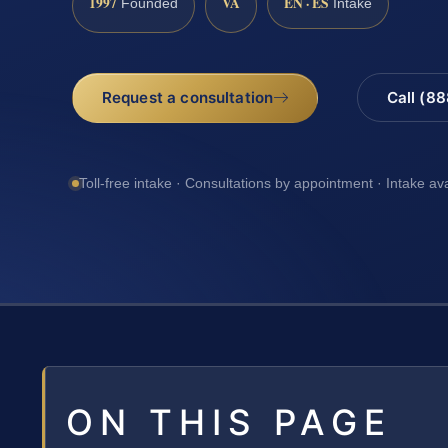
1997
VA
EN · ES
Founded
Intake
Request a consultation
Call (8
Toll-free intake · Consultations by appointment · Intake av
ON THIS PAGE