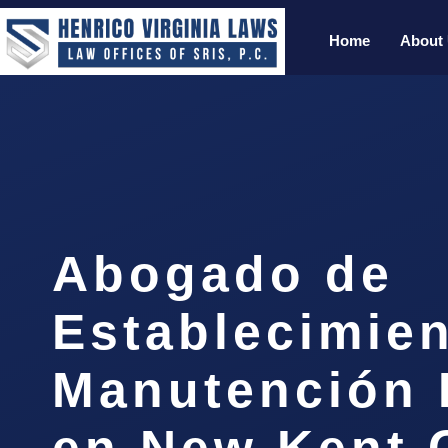
Home
About
Abogado de
Establecimie
Manutención I
en New Kent 