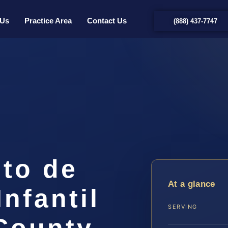
 Us
Practice Area
Contact Us
(888) 437-7747
nto de
At a glance
nfantil
SERVING
County,