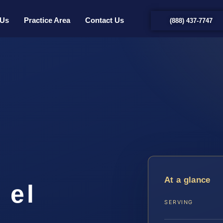
 Us
Practice Area
Contact Us
(888) 437-7747
a
At a glance
 el
SERVING