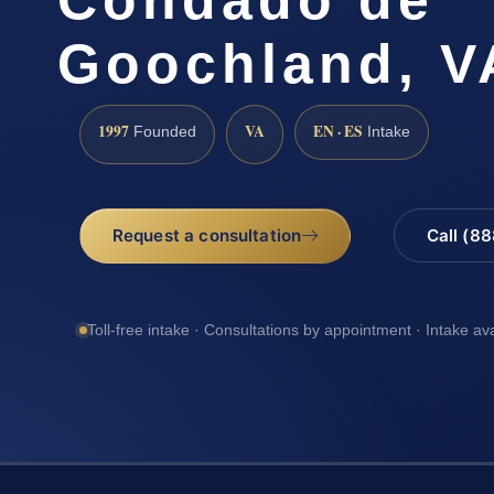
Goochland, V
1997
VA
EN · ES
Founded
Intake
Request a consultation
Call (8
Toll-free intake · Consultations by appointment · Intake av