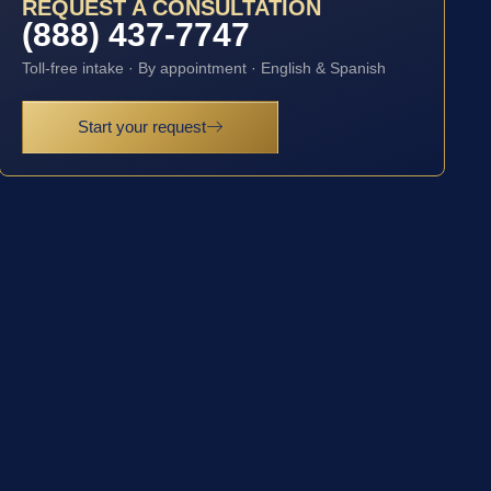
REQUEST A CONSULTATION
(888) 437-7747
Toll-free intake · By appointment · English & Spanish
Start your request