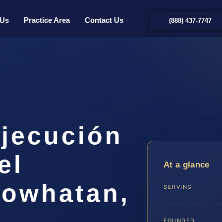
 Us
Practice Area
Contact Us
(888) 437-7747
jecución
el
At a glance
owhatan,
SERVING
FOUNDED