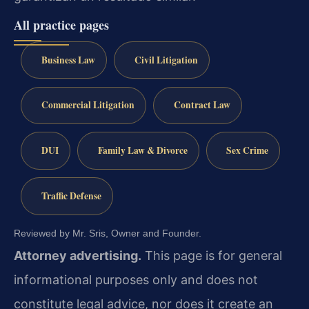
All practice pages
Business Law
Civil Litigation
Commercial Litigation
Contract Law
DUI
Family Law & Divorce
Sex Crime
Traffic Defense
Reviewed by Mr. Sris, Owner and Founder.
Attorney advertising.
This page is for general
informational purposes only and does not
constitute legal advice, nor does it create an