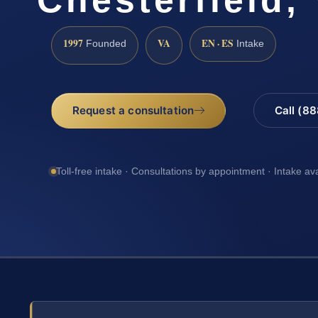
1997
VA
EN · ES
Founded
Intake
Request a consultation
Call (8
Toll-free intake · Consultations by appointment · Intake av