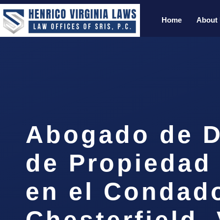
Home
About
Abogado de D
de Propiedad
en el Condad
Chesterfield,