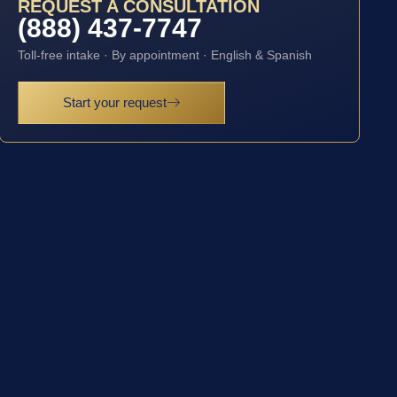
REQUEST A CONSULTATION
(888) 437-7747
Toll-free intake · By appointment · English & Spanish
Start your request