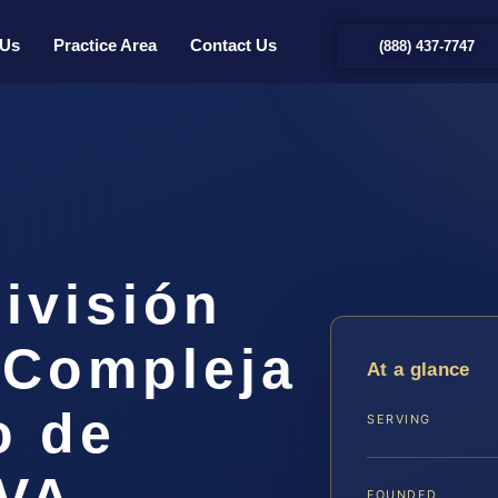
 Us
Practice Area
Contact Us
(888) 437-7747
ivisión
 Compleja
At a glance
o de
SERVING
 VA
FOUNDED