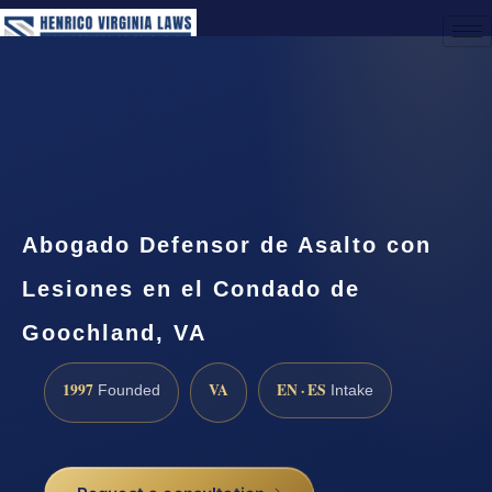
(888) 437-7747
Request a Consultation
Abogado Defensor de Asalto con
Lesiones en el Condado de
Goochland, VA
1997
VA
EN · ES
Founded
Intake