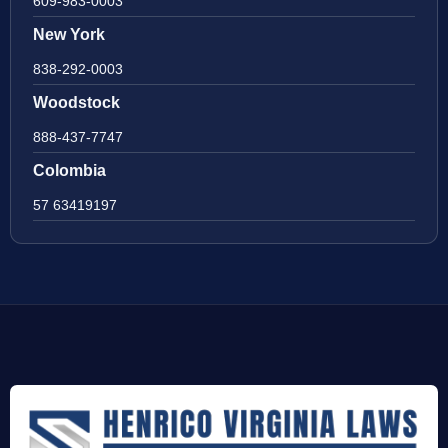
609-983-0003
New York
838-292-0003
Woodstock
888-437-7747
Colombia
57 63419197