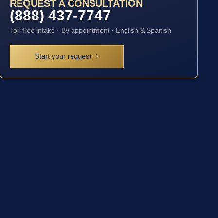
REQUEST A CONSULTATION
(888) 437-7747
Toll-free intake · By appointment · English & Spanish
Start your request