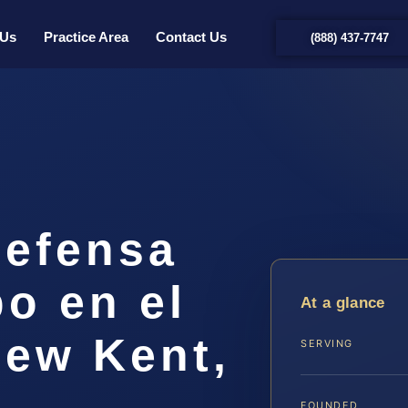
 Us
Practice Area
Contact Us
(888) 437-7747
efensa
o en el
At a glance
ew Kent,
SERVING
FOUNDED