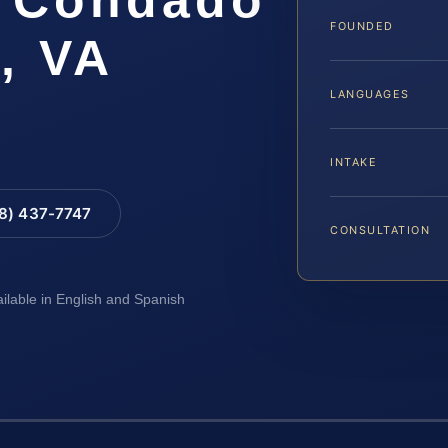
FOUNDED
, VA
LANGUAGES
INTAKE
88) 437-7747
CONSULTATION
ailable in English and Spanish