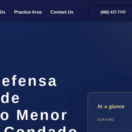
 Us
Practice Area
Contact Us
(888) 437-7747
efensa
 de
At a glance
do Menor
SERVING
l Condado