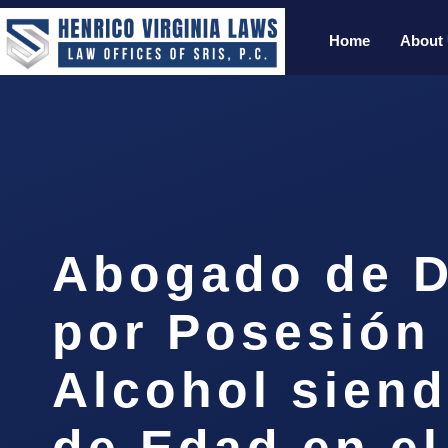
Home
About
Abogado de D
por Posesión
Alcohol sien
de Edad en e