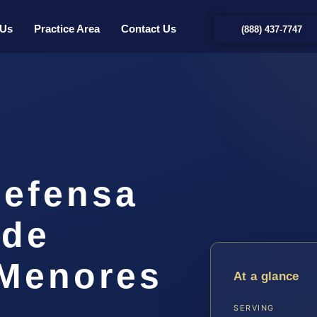
 Us
Practice Area
Contact Us
(888) 437-7747
efensa
 de
 Menores
At a glance
SERVING