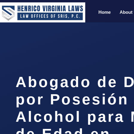
Home
About
Abogado de D
por Posesión
Alcohol para
de Edad en