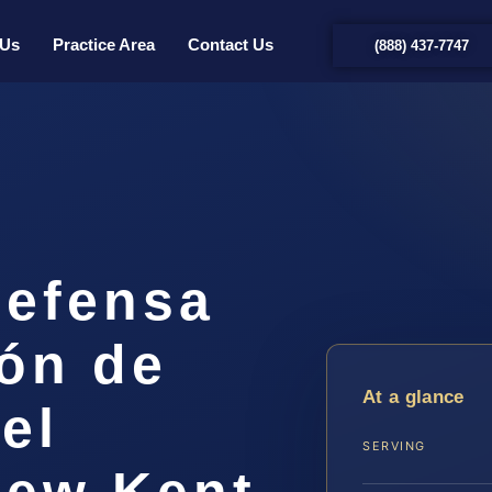
 Us
Practice Area
Contact Us
(888) 437-7747
efensa
ión de
At a glance
el
SERVING
ew Kent,