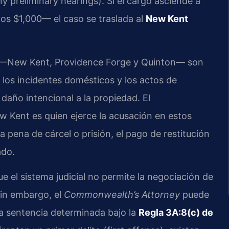
ny preliminary hearings). Si el cargo asciende a
los $1,000— el caso se traslada al
New Kent
n —New Kent, Providence Forge y Quinton— son
, los incidentes domésticos y los actos de
daño intencional a la propiedad. El
 Kent es quien ejerce la acusación en estos
a pena de cárcel o prisión, el pago de restitución
ado.
e el sistema judicial no permite la negociación de
 sin embargo, el
Commonwealth’s Attorney
puede
a sentencia determinada bajo la
Regla 3A:8(c) de