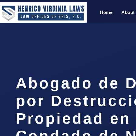
Home
About
Abogado de D
por Destrucc
Propiedad en 
Condado de N