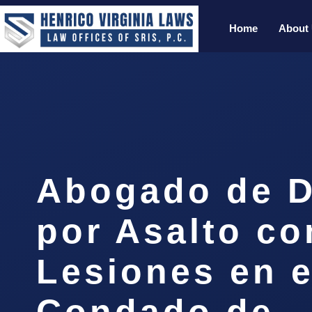
Home
About
Abogado de D
por Asalto co
Lesiones en e
Condado de