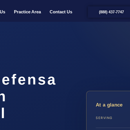
 Us
Practice Area
Contact Us
(888) 437-7747
efensa
n
At a glance
l
SERVING