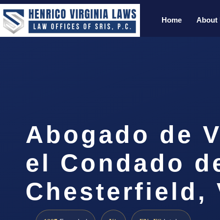
Home
About
Abogado de V
el Condado d
Chesterfield,