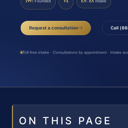
1997
VA
EN · ES
Founded
Intake
Request a consultation
Call (8
Toll-free intake · Consultations by appointment · Intake av
ON THIS PAGE