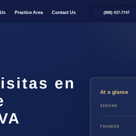
 Us
Practice Area
Contact Us
(888) 437-7747
isitas en
At a glance
e
SERVING
 VA
FOUNDED