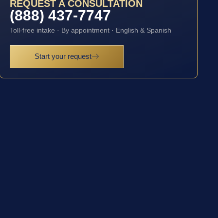
REQUEST A CONSULTATION
(888) 437-7747
Toll-free intake · By appointment · English & Spanish
Start your request