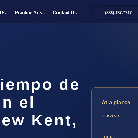
 Us
Practice Area
Contact Us
(888) 437-7747
iempo de
n el
At a glance
ew Kent,
SERVING
FOUNDED