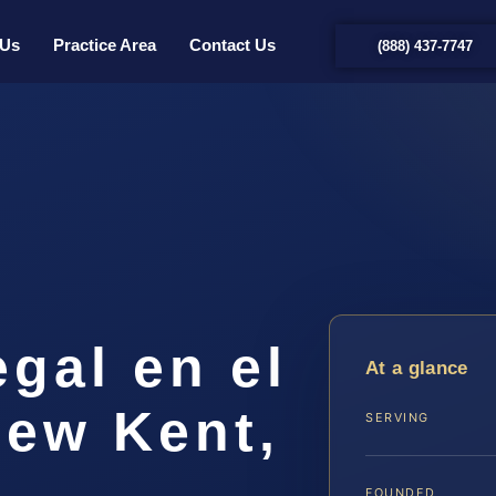
 Us
Practice Area
Contact Us
(888) 437-7747
gal en el
At a glance
ew Kent,
SERVING
FOUNDED