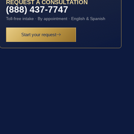
REQUEST A CONSULTATION
(888) 437-7747
Toll-free intake · By appointment · English & Spanish
Start your request