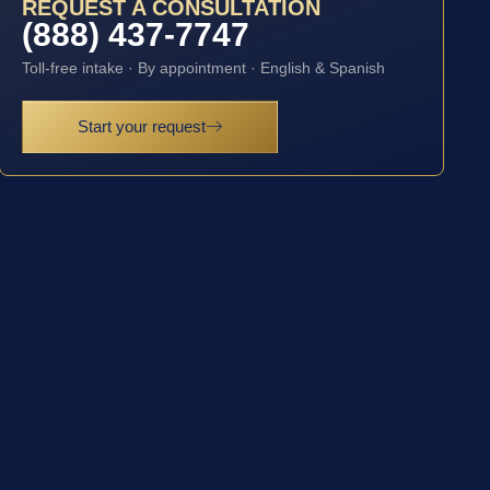
REQUEST A CONSULTATION
(888) 437-7747
Toll-free intake · By appointment · English & Spanish
Start your request