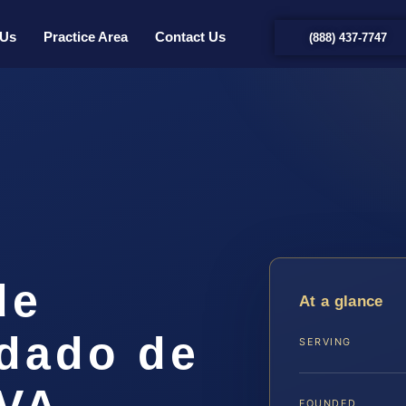
 Us
Practice Area
Contact Us
(888) 437-7747
de
At a glance
dado de
SERVING
 VA
FOUNDED