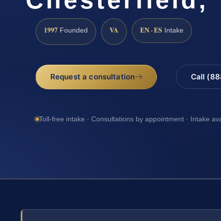
1997
VA
EN · ES
Founded
Intake
Request a consultation
Call (8
Toll-free intake · Consultations by appointment · Intake av