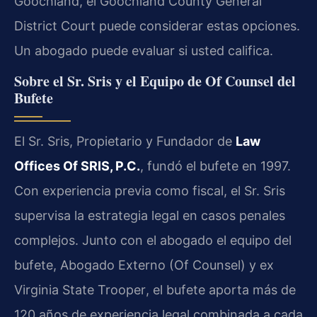
Goochland, el
Goochland County General
District Court
puede considerar estas opciones.
Un abogado puede evaluar si usted califica.
Sobre el Sr. Sris y el Equipo de
Of Counsel
del
Bufete
El Sr.
Sris
,
Propietario y Fundador
de
Law
Offices Of SRIS, P.C.
, fundó el bufete en 1997.
Con experiencia previa como fiscal, el Sr.
Sris
supervisa la estrategia legal en casos penales
complejos. Junto con el abogado
el equipo del
bufete
,
Abogado Externo (Of Counsel)
y ex
Virginia State Trooper
, el bufete aporta más de
120 años de experiencia legal combinada a cada