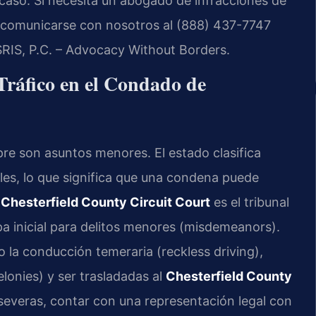
caso. Si necesita un abogado de infracciones de
e comunicarse con nosotros al (888) 437-7747
SRIS, P.C. – Advocacy Without Borders.
Tráfico en el Condado de
mpre son asuntos menores. El estado clasifica
es, lo que significa que una condena puede
l
Chesterfield County Circuit Court
es el tribunal
a inicial para delitos menores (misdemeanors).
 la conducción temeraria (reckless driving),
lonies) y ser trasladadas al
Chesterfield County
 severas, contar con una representación legal con