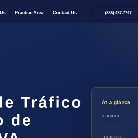
 Us
Practice Area
Contact Us
(888) 437-7747
de Tráfico
At a glance
o de
SERVING
 VA
FOUNDED