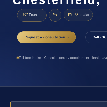
1997
VA
EN · ES
Founded
Intake
Request a consultation
Call (8
Toll-free intake · Consultations by appointment · Intake av