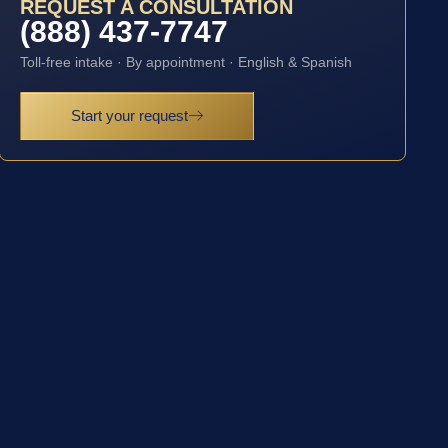
REQUEST A CONSULTATION
(888) 437-7747
Toll-free intake · By appointment · English & Spanish
Start your request