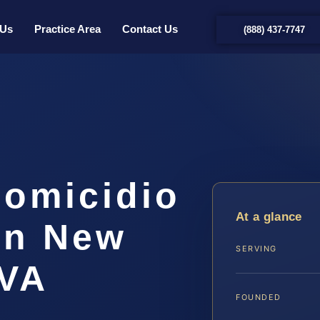
 Us
Practice Area
Contact Us
(888) 437-7747
omicidio
At a glance
en New
SERVING
 VA
FOUNDED