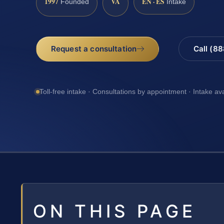
1997
VA
EN · ES
Founded
Intake
Request a consultation
Call (8
Toll-free intake · Consultations by appointment · Intake av
ON THIS PAGE