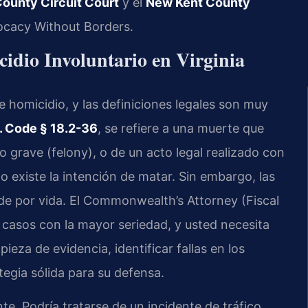
ounty Circuit Court
y el
New Kent County
vocacy Without Borders.
idio Involuntario en Virginia
de homicidio, y las definiciones legales son muy
. Code § 18.2-36
, se refiere a una muerte que
o grave (felony), o de un acto legal realizado con
no existe la intención de matar. Sin embargo, las
e por vida. El Commonwealth’s Attorney (Fiscal
casos con la mayor seriedad, y usted necesita
eza de evidencia, identificar fallas en los
tegia sólida para su defensa.
e. Podría tratarse de un incidente de tráfico,