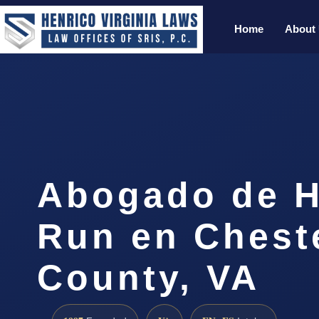
Home
About
Abogado de H
Run en Cheste
County, VA