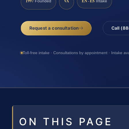
1997
VA
EN · ES
Founded
Intake
Request a consultation
Call (8
Toll-free intake · Consultations by appointment · Intake av
ON THIS PAGE