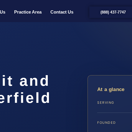
 Us
Practice Area
Contact Us
(888) 437-7747
it and
At a glance
rfield
SERVING
FOUNDED