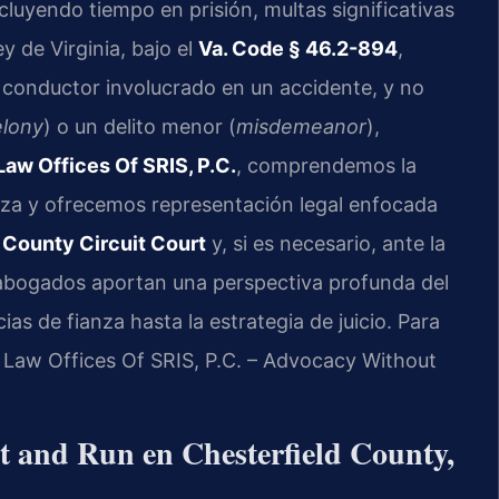
uyendo tiempo en prisión, multas significativas
ey de Virginia, bajo el
Va. Code § 46.2-894
,
 conductor involucrado en un accidente, y no
elony
) o un delito menor (
misdemeanor
),
Law Offices Of SRIS, P.C.
, comprendemos la
leza y ofrecemos representación legal enfocada
 County Circuit Court
y, si es necesario, ante la
abogados aportan una perspectiva profunda del
ias de fianza hasta la estrategia de juicio. Para
7. Law Offices Of SRIS, P.C. – Advocacy Without
t and Run en Chesterfield County,