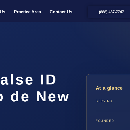
 Us
Practice Area
Contact Us
(888) 437-7747
alse ID
At a glance
o de New
SERVING
FOUNDED