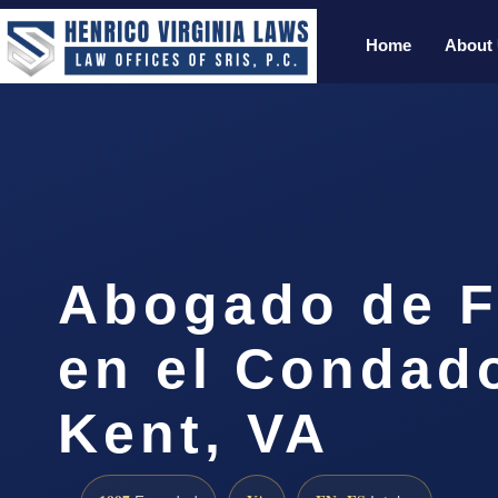
Home
About
Abogado de F
en el Condad
Kent, VA