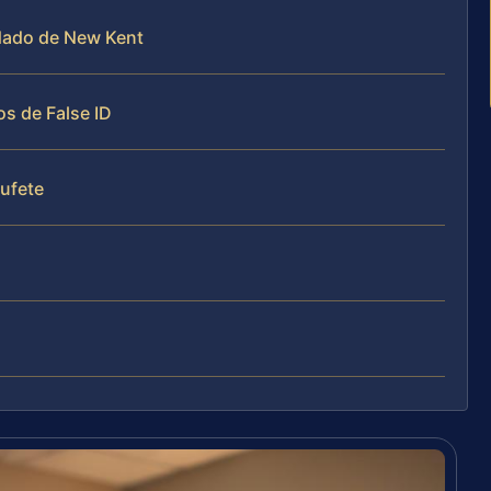
ndado de New Kent
s de False ID
bufete