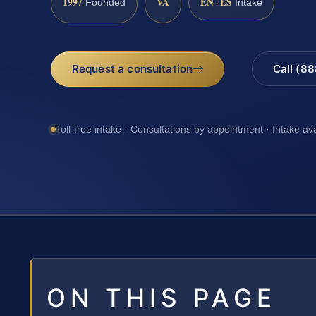
1997
VA
EN · ES
Founded
Intake
Request a consultation
Call (8
Toll-free intake · Consultations by appointment · Intake av
ON THIS PAGE