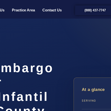
 Us
Practice Area
Contact Us
(888) 437-7747
Embargo
r
At a glance
nfantil
SERVING
County,