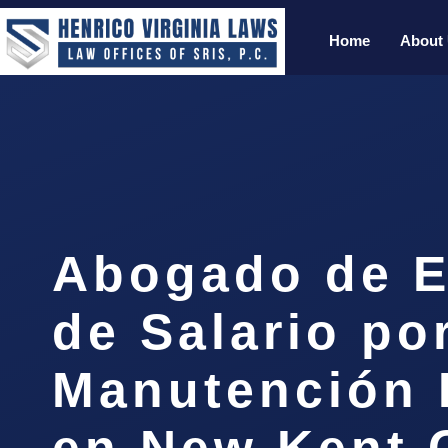
Home
About
Abogado de 
de Salario po
Manutención I
en New Kent 