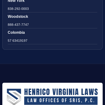
New York
838-292-0003
Woodstock
888-437-7747
Colombia
57 63419197