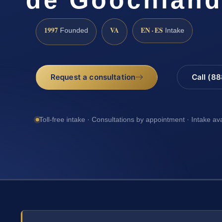
1997
VA
EN · ES
Founded
Intake
Request a consultation
Call (8
Toll-free intake · Consultations by appointment · Intake av