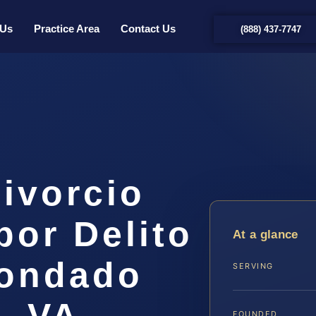
 Us
Practice Area
Contact Us
(888) 437-7747
ivorcio
or Delito
At a glance
Condado
SERVING
, VA
FOUNDED