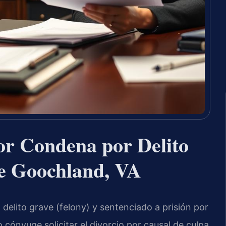
or Condena por Delito
e Goochland, VA
lito grave (felony) y sentenciado a prisión por
o cónyuge solicitar el divorcio por causal de culpa