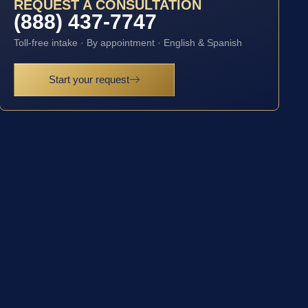
REQUEST A CONSULTATION
(888) 437-7747
Toll-free intake · By appointment · English & Spanish
Start your request