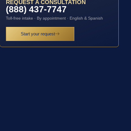
REQUEST A CONSULTATION
(888) 437-7747
Toll-free intake · By appointment · English & Spanish
Start your request