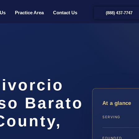
 Us
Practice Area
Contact Us
(888) 437-7747
ivorcio
so Barato
At a glance
County,
SERVING
FOUNDED