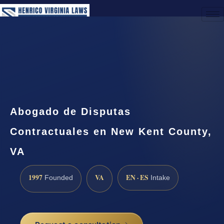
(888) 437-7747
Request a Consultation
Abogado de Disputas
Contractuales en New Kent County,
VA
1997
VA
EN · ES
Founded
Intake