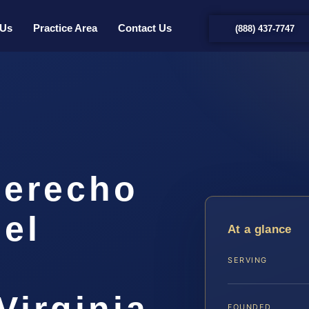
 Us
Practice Area
Contact Us
(888) 437-7747
Derecho
 el
At a glance
SERVING
Virginia
FOUNDED