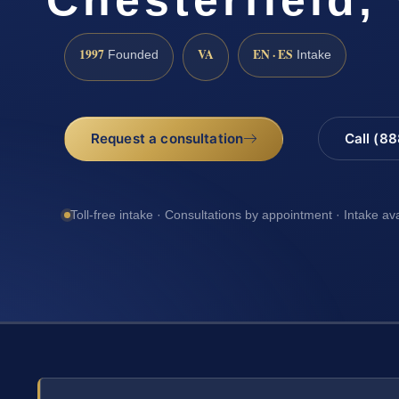
1997
VA
EN · ES
Founded
Intake
Request a consultation
Call (8
Toll-free intake · Consultations by appointment · Intake av