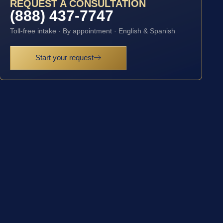
REQUEST A CONSULTATION
(888) 437-7747
Toll-free intake · By appointment · English & Spanish
Start your request