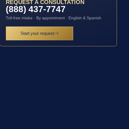
REQUEST A CONSULTATION
(888) 437-7747
Toll-free intake · By appointment · English & Spanish
Start your request