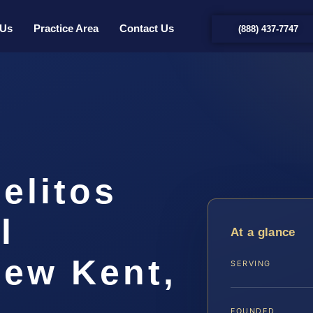
 Us
Practice Area
Contact Us
(888) 437-7747
elitos
l
At a glance
ew Kent,
SERVING
FOUNDED