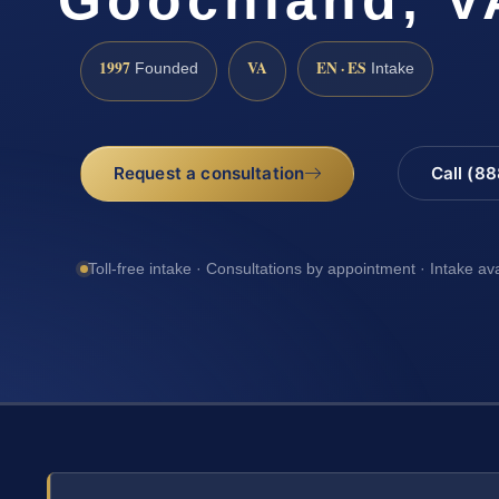
1997
VA
EN · ES
Founded
Intake
Request a consultation
Call (8
Toll-free intake · Consultations by appointment · Intake av