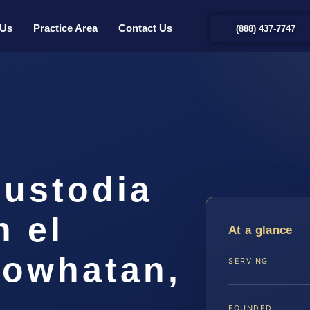
 Us
Practice Area
Contact Us
(888) 437-7747
ustodia
n el
At a glance
owhatan,
SERVING
FOUNDED