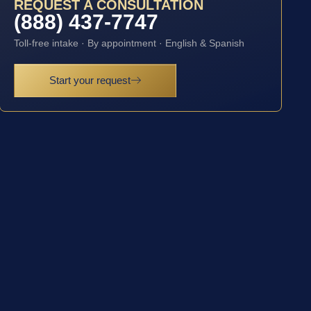
REQUEST A CONSULTATION
(888) 437-7747
Toll-free intake · By appointment · English & Spanish
Start your request