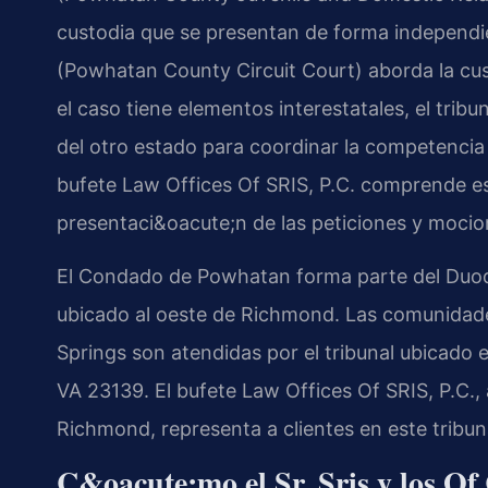
custodia que se presentan de forma independien
(Powhatan County Circuit Court) aborda la cu
el caso tiene elementos interestatales, el tribu
del otro estado para coordinar la competencia 
bufete Law Offices Of SRIS, P.C. comprende es
presentaci&oacute;n de las peticiones y mocion
El Condado de Powhatan forma parte del Duod&e
ubicado al oeste de Richmond. Las comunidad
Springs son atendidas por el tribunal ubicad
VA 23139. El bufete Law Offices Of SRIS, P.C.,
Richmond, representa a clientes en este tribun
C&oacute;mo el Sr. Sris y los Of