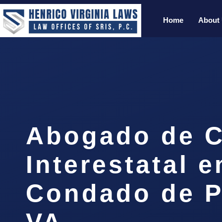
Home
About
Abogado de C
Interestatal e
Condado de P
VA