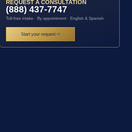
REQUEST A CONSULTATION
(888) 437-7747
Toll-free intake · By appointment · English & Spanish
Start your request