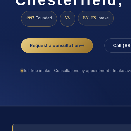
1997
VA
EN · ES
Founded
Intake
Request a consultation
Call (8
Toll-free intake · Consultations by appointment · Intake av