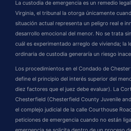
La custodia de emergencia es un remedio lega
Virginia, el tribunal la otorga únicamente cua
situación actual representa un peligro real e inm
desarrollo emocional del menor. No se trata s
cuál es experimentado arreglo de vivienda; la 
ordinaria de custodia generaría un riesgo inace
Los procedimientos en el Condado de Chesterfi
define el principio del interés superior del me
diez factores que el juez debe evaluar). La C
Chesterfield (Chesterfield County Juvenile and
el complejo judicial de la calle Courthouse Ro
peticiones de emergencia cuando no están ligad
emergencia se solicita dentro de un proceso de d