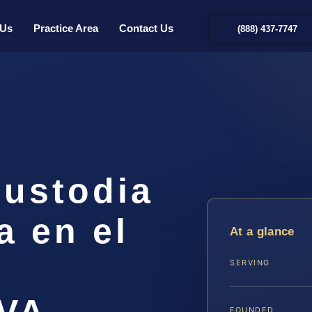
 Us
Practice Area
Contact Us
(888) 437-7747
ustodia
a en el
At a glance
SERVING
 VA
FOUNDED