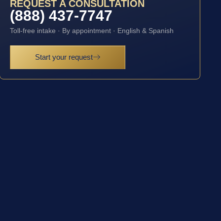
REQUEST A CONSULTATION
(888) 437-7747
Toll-free intake · By appointment · English & Spanish
Start your request