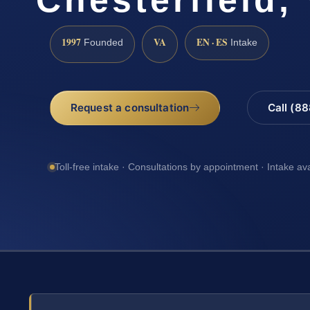
1997
VA
EN · ES
Founded
Intake
Request a consultation
Call (8
Toll-free intake · Consultations by appointment · Intake av