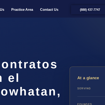
 Us
Practice Area
Contact Us
(888) 437-7747
ontratos
n el
At a glance
owhatan,
SERVING
FOUNDED