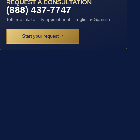
REQUEST A CONSULTATION
(888) 437-7747
Toll-free intake · By appointment · English & Spanish
Start your request