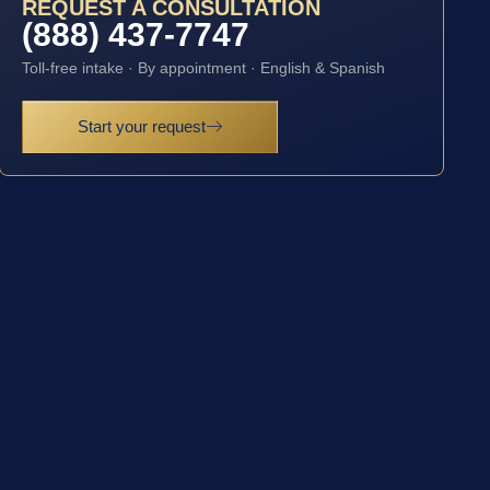
REQUEST A CONSULTATION
(888) 437-7747
Toll-free intake · By appointment · English & Spanish
Start your request