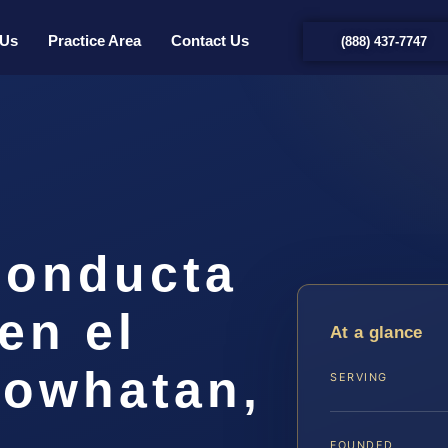
 Us
Practice Area
Contact Us
(888) 437-7747
Conducta
en el
At a glance
owhatan,
SERVING
FOUNDED