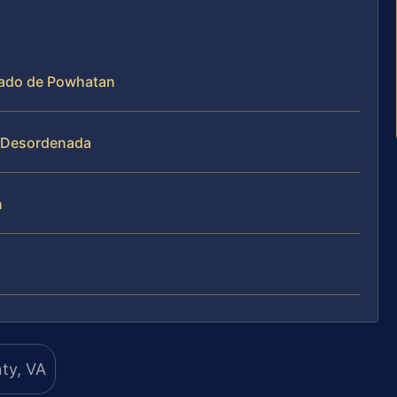
dado de Powhatan
a Desordenada
n