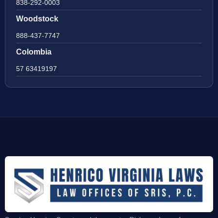
838-292-0003
Woodstock
888-437-7747
Colombia
57 63419197