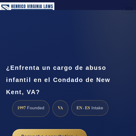
(888) 437-7747
Request a Consultation
¿Enfrenta un cargo de abuso
infantil en el Condado de New
Kent, VA?
1997
VA
EN · ES
Founded
Intake