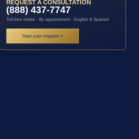
REQUEST A CONSULTATION
(888) 437-7747
Toll-free intake · By appointment · English & Spanish
Start your request