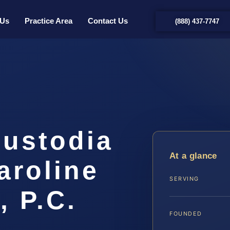
 Us
Practice Area
Contact Us
(888) 437-7747
ustodia
At a glance
aroline
SERVING
, P.C.
FOUNDED