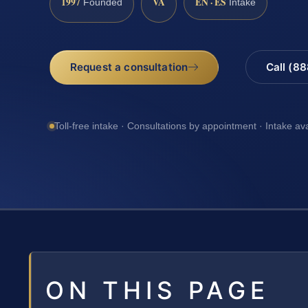
1997
VA
EN · ES
Founded
Intake
Request a consultation
Call (8
Toll-free intake · Consultations by appointment · Intake av
ON THIS PAGE